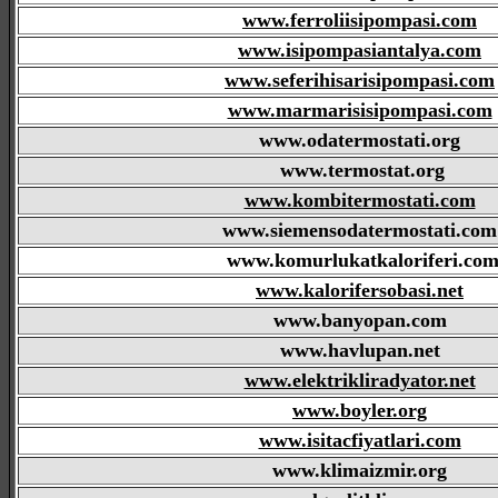
www.ferroliisipompasi.com
www.isipompasiantalya.com
www.seferihisarisipompasi.com
www.marmarisisipompasi.com
www.odatermostati.org
www.termostat.org
www.kombitermostati.com
www.siemensodatermostati.com
www.komurlukatkaloriferi.co
www.kalorifersobasi.net
www.banyopan.com
www.havlupan.net
www.elektrikliradyator.net
www.boyler.org
www.isitacfiyatlari.com
www.klimaizmir.org