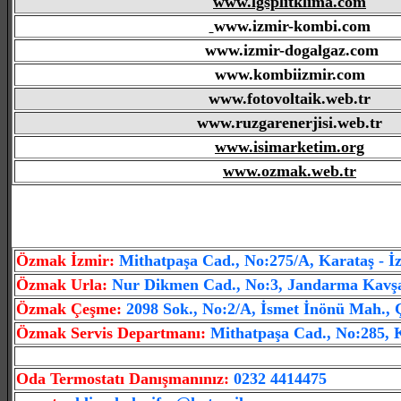
www.lgsplitklima.com
www.izmir-kombi.com
www.izmir-dogalgaz.com
www.kombiizmir.com
www.fotovoltaik.web.tr
www.ruzgarenerjisi.web.tr
www.isimarketim.org
www.ozmak.web.tr
Özmak İzmir
:
Mithatpaşa Cad., No:275/A, Karataş - İ
Özmak Urla
:
Nur Dikmen Cad., No:3, Jandarma Kavşağ
Özmak Çeşme:
2098 Sok., No:2/A, İsmet İnönü Mah., 
Özmak Servis Departmanı:
Mithatpaşa Cad., No:285, K
Oda Termostatı Danışmanınız:
0232 4414475